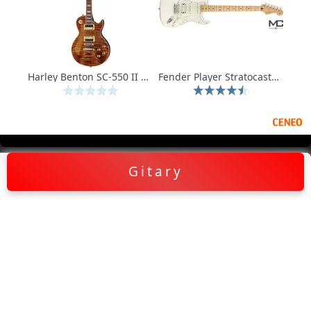
Harley Benton SC-550 II PAF - gitara elektryczna typu Les Paul
Fender Player Stratocaster HSS MN PWT
Gitary