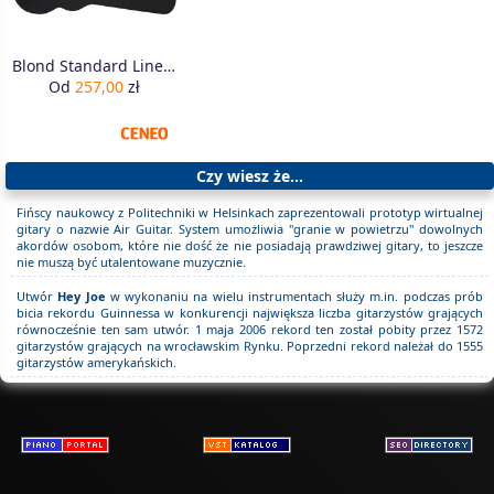
Blond Standard Line Case Les Paul Guitar BK
Od
257,00
zł
Czy wiesz że...
Fińscy naukowcy z Politechniki w Helsinkach zaprezentowali prototyp wirtualnej
gitary o nazwie Air Guitar. System umożliwia "granie w powietrzu" dowolnych
akordów osobom, które nie dość że nie posiadają prawdziwej gitary, to jeszcze
nie muszą być utalentowane muzycznie.
Utwór
Hey Joe
w wykonaniu na wielu instrumentach służy m.in. podczas prób
bicia rekordu Guinnessa w konkurencji największa liczba gitarzystów grających
równocześnie ten sam utwór. 1 maja 2006 rekord ten został pobity przez 1572
gitarzystów grających na wrocławskim Rynku. Poprzedni rekord należał do 1555
gitarzystów amerykańskich.