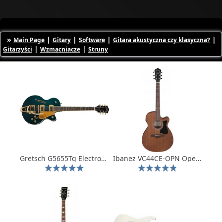
»
|
|
|
|
Main Page
Gitary
Software
Gitara akustyczna czy klasyczna?
|
|
Gitarzyści
Wzmacniacze
Struny
Gretsch G5655Tg Electromatic Center Block Jr. Single-Cut Bigsby Lrl Ca
Ibanez VC44CE-OPN Open Pore Natural gitara elektroakustyczna