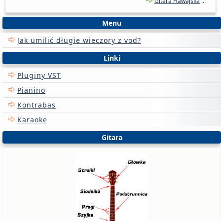
Gitara Hawajska
...
Menu
Jak umilić długie wieczory z vod?
Linki
Pluginy VST
Pianino
Kontrabas
Karaoke
Gitara