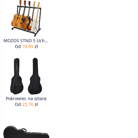
MOZOS STND 5 Uchwyt stojak statyw na 5 gitar
Od
79,99
zł
Pokrowiec na gitarę
Od
25,76
zł