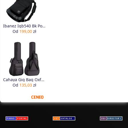
Ibanez Igb540 Bk Pokrowiec Gitara Elektryczna
Od
199,00
zł
Cahaya Gig Bag Oxford Torba na Gitarę, Czarny, 111 x 12 x 43 cm
Od
135,03
zł