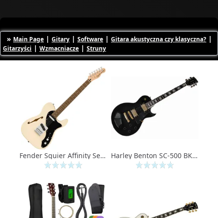
»
|
|
|
|
Main Page
Gitary
Software
Gitara akustyczna czy klasyczna?
|
|
Gitarzyści
Wzmacniacze
Struny
Fender Squier Affinity Series Telecaster Thinline LRL Olympic White Gitara elektryczna
Harley Benton SC-500 BK - OD RĘKI - [RATY: 0%, ZWROT: 33 dni, GW: DOOR-to-DOOR]