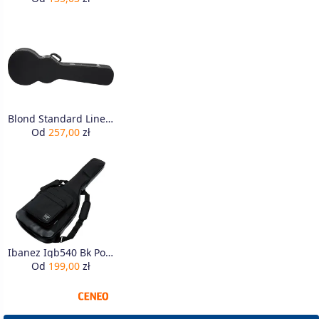
Blond Standard Line Case Les Paul Guitar BK
Od
257,00
zł
Ibanez Igb540 Bk Pokrowiec Gitara Elektryczna
Od
199,00
zł