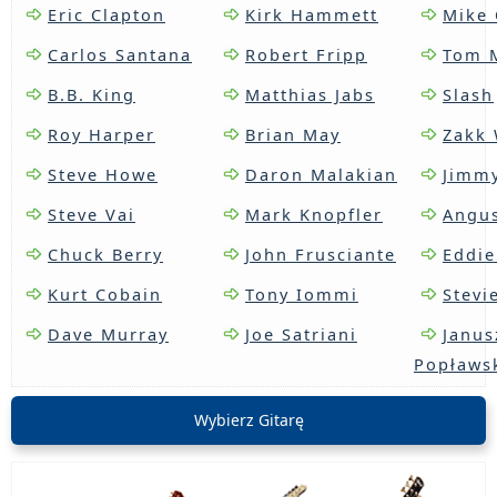
Eric Clapton
Kirk Hammett
Mike 
Carlos Santana
Robert Fripp
Tom 
B.B. King
Matthias Jabs
Slash
Roy Harper
Brian May
Zakk 
Steve Howe
Daron Malakian
Jimm
Steve Vai
Mark Knopfler
Angu
Chuck Berry
John Frusciante
Eddie
Kurt Cobain
Tony Iommi
Stevi
Dave Murray
Joe Satriani
Janus
Popławs
Wybierz Gitarę