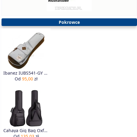
Pokrowce
Ibanez IUBS541-GY Pokrowiec
Od
95,00
zł
Cahaya Gig Bag Oxford Torba na Gitarę, Czarny, 111 x 12 x 43 cm
Od
135,03
zł