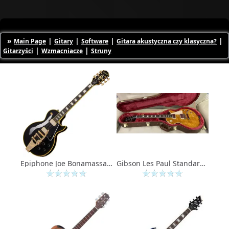
»
|
|
|
|
Main Page
Gitary
Software
Gitara akustyczna czy klasyczna?
|
|
Gitarzyści
Wzmacniacze
Struny
Epiphone Joe Bonamassa 59 Les Paul Custom Antique Ebony (EIJBLPCBGB1)
Gibson Les Paul Standard 60s Figured Top Honey Amber