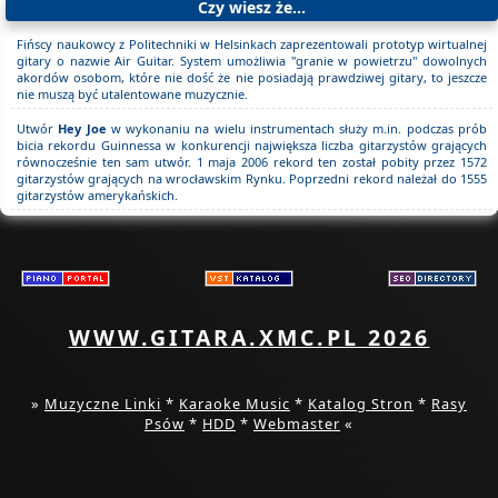
Czy wiesz że...
Fińscy naukowcy z Politechniki w Helsinkach zaprezentowali prototyp wirtualnej
gitary o nazwie Air Guitar. System umożliwia "granie w powietrzu" dowolnych
akordów osobom, które nie dość że nie posiadają prawdziwej gitary, to jeszcze
nie muszą być utalentowane muzycznie.
Utwór
Hey Joe
w wykonaniu na wielu instrumentach służy m.in. podczas prób
bicia rekordu Guinnessa w konkurencji największa liczba gitarzystów grających
równocześnie ten sam utwór. 1 maja 2006 rekord ten został pobity przez 1572
gitarzystów grających na wrocławskim Rynku. Poprzedni rekord należał do 1555
gitarzystów amerykańskich.
WWW.GITARA.XMC.PL 2026
»
Muzyczne Linki
*
Karaoke Music
*
Katalog Stron
*
Rasy
Psów
*
HDD
*
Webmaster
«