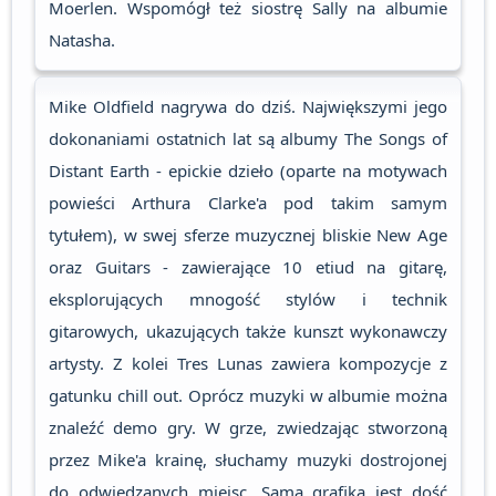
Moerlen. Wspomógł też siostrę Sally na albumie
Natasha.
Mike Oldfield nagrywa do dziś. Największymi jego
dokonaniami ostatnich lat są albumy The Songs of
Distant Earth - epickie dzieło (oparte na motywach
powieści Arthura Clarke'a pod takim samym
tytułem), w swej sferze muzycznej bliskie New Age
oraz Guitars - zawierające 10 etiud na gitarę,
eksplorujących mnogość stylów i technik
gitarowych, ukazujących także kunszt wykonawczy
artysty. Z kolei Tres Lunas zawiera kompozycje z
gatunku chill out. Oprócz muzyki w albumie można
znaleźć demo gry. W grze, zwiedzając stworzoną
przez Mike'a krainę, słuchamy muzyki dostrojonej
do odwiedzanych miejsc. Sama grafika jest dość