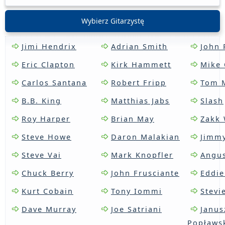
Wybierz Gitarzystę
Jimi Hendrix
Adrian Smith
John 
Eric Clapton
Kirk Hammett
Mike 
Carlos Santana
Robert Fripp
Tom 
B.B. King
Matthias Jabs
Slash
Roy Harper
Brian May
Zakk 
Steve Howe
Daron Malakian
Jimm
Steve Vai
Mark Knopfler
Angu
Chuck Berry
John Frusciante
Eddie
Kurt Cobain
Tony Iommi
Stevi
Dave Murray
Joe Satriani
Janus
Popławs