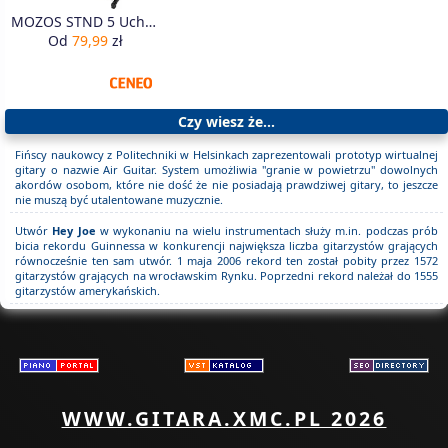
MOZOS STND 5 Uchwyt stojak statyw na 5 gitar
Od
79,99
zł
Czy wiesz że...
Fińscy naukowcy z Politechniki w Helsinkach zaprezentowali prototyp wirtualnej
gitary o nazwie Air Guitar. System umożliwia "granie w powietrzu" dowolnych
akordów osobom, które nie dość że nie posiadają prawdziwej gitary, to jeszcze
nie muszą być utalentowane muzycznie.
Utwór
Hey Joe
w wykonaniu na wielu instrumentach służy m.in. podczas prób
bicia rekordu Guinnessa w konkurencji największa liczba gitarzystów grających
równocześnie ten sam utwór. 1 maja 2006 rekord ten został pobity przez 1572
gitarzystów grających na wrocławskim Rynku. Poprzedni rekord należał do 1555
gitarzystów amerykańskich.
WWW.GITARA.XMC.PL 2026