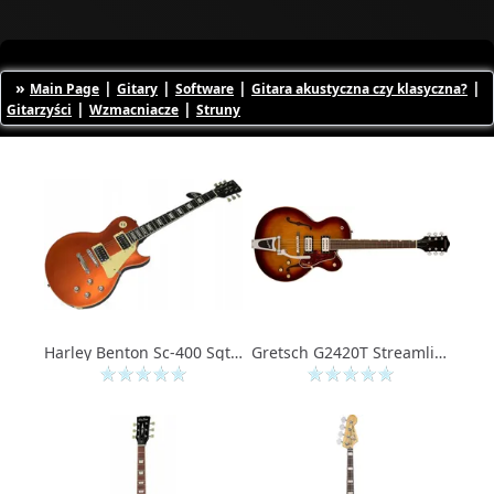
»
|
|
|
|
Main Page
Gitary
Software
Gitara akustyczna czy klasyczna?
|
|
Gitarzyści
Wzmacniacze
Struny
Harley Benton Sc-400 Sgt Classic Series
Gretsch G2420T Streamliner Hollow Body with Bigsby, Havana Burst gitara elektryczna