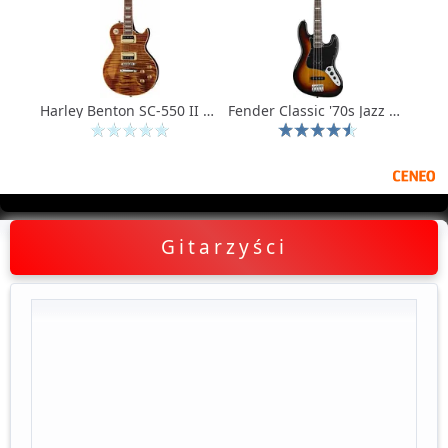
Harley Benton SC-550 II PAF - gitara elektryczna typu Les Paul
Fender Classic '70s Jazz Bass (3-Color Sunburst)
Gitarzyści