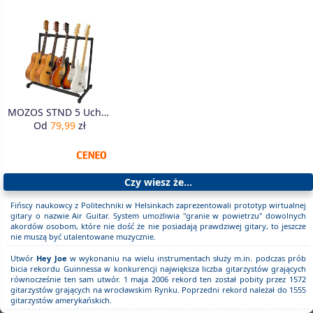
MOZOS STND 5 Uchwyt stojak statyw na 5 gitar
Od
79,99
zł
Czy wiesz że...
Fińscy naukowcy z Politechniki w Helsinkach zaprezentowali prototyp wirtualnej
gitary o nazwie Air Guitar. System umożliwia "granie w powietrzu" dowolnych
akordów osobom, które nie dość że nie posiadają prawdziwej gitary, to jeszcze
nie muszą być utalentowane muzycznie.
Utwór
Hey Joe
w wykonaniu na wielu instrumentach służy m.in. podczas prób
bicia rekordu Guinnessa w konkurencji największa liczba gitarzystów grających
równocześnie ten sam utwór. 1 maja 2006 rekord ten został pobity przez 1572
gitarzystów grających na wrocławskim Rynku. Poprzedni rekord należał do 1555
gitarzystów amerykańskich.