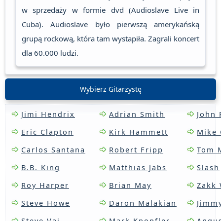
w sprzedaży w formie dvd (Audioslave Live in
Cuba). Audioslave było pierwszą amerykańską
grupą rockową, która tam wystapiła. Zagrali koncert
dla 60.000 ludzi.
Wybierz Gitarzystę
Jimi Hendrix
Adrian Smith
John 
Eric Clapton
Kirk Hammett
Mike 
Carlos Santana
Robert Fripp
Tom 
B.B. King
Matthias Jabs
Slash
Roy Harper
Brian May
Zakk 
Steve Howe
Daron Malakian
Jimm
Steve Vai
Mark Knopfler
Angu