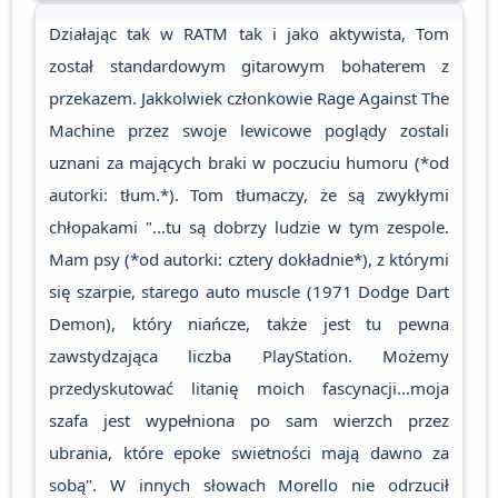
Działając tak w RATM tak i jako aktywista, Tom
został standardowym gitarowym bohaterem z
przekazem. Jakkolwiek członkowie Rage Against The
Machine przez swoje lewicowe poglądy zostali
uznani za mających braki w poczuciu humoru (*od
autorki: tłum.*). Tom tłumaczy, że są zwykłymi
chłopakami "...tu są dobrzy ludzie w tym zespole.
Mam psy (*od autorki: cztery dokładnie*), z którymi
się szarpie, starego auto muscle (1971 Dodge Dart
Demon), który niańcze, także jest tu pewna
zawstydzająca liczba PlayStation. Możemy
przedyskutować litanię moich fascynacji...moja
szafa jest wypełniona po sam wierzch przez
ubrania, które epoke swietności mają dawno za
sobą". W innych słowach Morello nie odrzucił