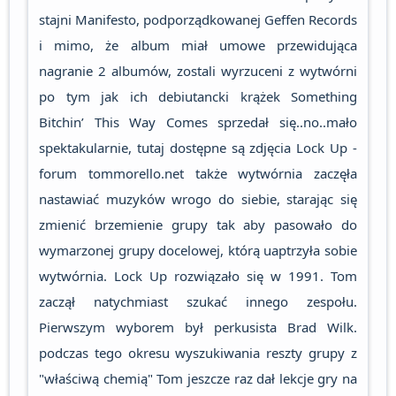
stajni Manifesto, podporządkowanej Geffen Records
i mimo, że album miał umowe przewidująca
nagranie 2 albumów, zostali wyrzuceni z wytwórni
po tym jak ich debiutancki krążek Something
Bitchin’ This Way Comes sprzedał się..no..mało
spektakularnie, tutaj dostępne są zdjęcia Lock Up -
forum tommorello.net także wytwórnia zaczęła
nastawiać muzyków wrogo do siebie, starając się
zmienić brzemienie grupy tak aby pasowało do
wymarzonej grupy docelowej, którą uaptrzyła sobie
wytwórnia. Lock Up rozwiązało się w 1991. Tom
zaczął natychmiast szukać innego zespołu.
Pierwszym wyborem był perkusista Brad Wilk.
podczas tego okresu wyszukiwania reszty grupy z
"właściwą chemią" Tom jeszcze raz dał lekcje gry na