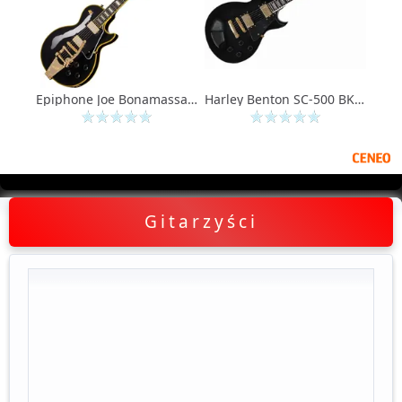
Epiphone Joe Bonamassa 59 Les Paul Custom Antique Ebony (EIJBLPCBGB1)
Harley Benton SC-500 BK - OD RĘKI - [RATY: 0%, ZWROT: 33 dni, GW: DOOR-to-DOOR]
Gitarzyści