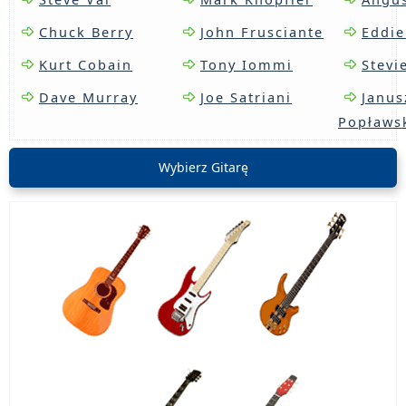
Chuck Berry
John Frusciante
Eddie
Kurt Cobain
Tony Iommi
Stevi
Dave Murray
Joe Satriani
Janus
Popławs
Wybierz Gitarę