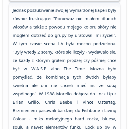
Jednak poszukiwanie swojej wymarzonej kapeli były
równie frustrujące: "Ponieważ nie miałem długich
włosów a także z powodu mojego koloru skóry nie
mogłem dotrzeć do grupy by uratowali mi życie!".
W tym czasie scena LA była mocno podzielona.
"Były wtedy 2 sceny, które sie liczyły - wydawało sie,
że każdy z którym grałem prędzej czy później chce
być w W.A.S.P. albo The Time. Można było
pomyśleć, że kombinacja tych dwóch byłaby
świetna ale oni nie chcieli mieć nic ze sobą
wspólnego". W 1988 Morello dołącza do Lock Up z
Brian Grillo, Chris Beebe i Vince Ostertag.
Brzmieniem pasowali bardziej do Fishbone i Living
Colour - miks melodyjnego hard rocka, bluesa,
soulu a nawet elementów funku. Lock up był w