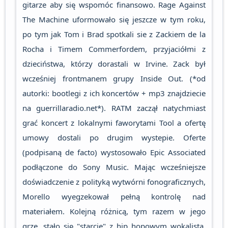
gitarze aby się wspomóc finansowo. Rage Against
The Machine uformowało się jeszcze w tym roku,
po tym jak Tom i Brad spotkali sie z Zackiem de la
Rocha i Timem Commerfordem, przyjaciółmi z
dzieciństwa, którzy dorastali w Irvine. Zack był
wcześniej frontmanem grupy Inside Out. (*od
autorki: bootlegi z ich koncertów + mp3 znajdziecie
na guerrillaradio.net*). RATM zaczął natychmiast
grać koncert z lokalnymi faworytami Tool a ofertę
umowy dostali po drugim wystepie. Oferte
(podpisaną de facto) wystosowało Epic Associated
podłączone do Sony Music. Mając wcześniejsze
doświadczenie z polityką wytwórni fonograficznych,
Morello wyegzekował pełną kontrolę nad
materiałem. Kolejną różnicą, tym razem w jego
grze, stało się "starcie" z hip hopowym wokalistą.