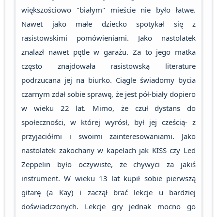
większościowo "białym" mieście nie było łatwe.
Nawet jako małe dziecko spotykał się z
rasistowskimi pomówieniami. Jako nastolatek
znalazł nawet pętle w garażu. Za to jego matka
często znajdowała rasistowską literature
podrzucana jej na biurko. Ciągle świadomy bycia
czarnym zdał sobie sprawę, że jest pół-biały dopiero
w wieku 22 lat. Mimo, że czuł dystans do
społeczności, w której wyrósł, był jej cześcią- z
przyjaciółmi i swoimi zainteresowaniami. Jako
nastolatek zakochany w kapelach jak KISS czy Led
Zeppelin było oczywiste, że chywyci za jakiś
instrument. W wieku 13 lat kupił sobie pierwszą
gitarę (a Kay) i zaczął brać lekcje u bardziej
doświadczonych. Lekcje gry jednak mocno go