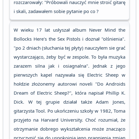
rozczarowały: "Próbowali nauczyć mnie stroić gitarę
i skali, zadawałem sobie pytanie po co ?
W wieku 17 lat usłyszał album Never Mind the
Bollocks Here's the Sex Pistols i doznał "olśnienia".
"po 2 dniach (słuchania tej płyty) nauczyłem sie grać
wystarczająco, żeby być w zespole. To była muzyka
zarazem silna jak i osiagnalna". Jednak z jego
pierwszych kapel nazywała się Electric Sheep w
hołdzie złożonemy autorowi noveli "Do Androids
Dream of Electric Sheep?", która napisał Phillip K.
Dick. W tej grupie działał także Adam Jones,
gitarzysta Tool. Po ukończeniu szkoły w 1982, Toma
przyjeto na Harvard University. Choć rozumiał, że
otrzymanie dobrego wykształcenia może znacząco
przyczynić się do uspokojnia jego pragnienia zmian