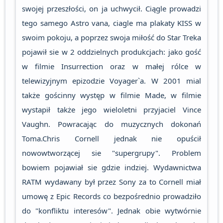
swojej przeszłości, on ja uchwycił. Ciągle prowadzi
tego samego Astro vana, ciagle ma plakaty KISS w
swoim pokoju, a poprzez swoja miłość do Star Treka
pojawił sie w 2 oddzielnych produkcjach: jako gość
w filmie Insurrection oraz w małej rólce w
telewizyjnym epizodzie Voyager`a. W 2001 mial
także gościnny występ w filmie Made, w filmie
wystapił także jego wieloletni przyjaciel Vince
Vaughn. Powracając do muzycznych dokonań
Toma.Chris Cornell jednak nie opuścił
nowowtworzącej sie "supergrupy". Problem
bowiem pojawiał sie gdzie indziej. Wydawnictwa
RATM wydawany był przez Sony za to Cornell miał
umowę z Epic Records co bezpośrednio prowadziło
do "konfliktu interesów". Jednak obie wytwórnie