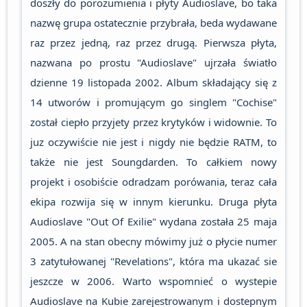
doszły do porozumienia i płyty Audioslave, bo taka
nazwę grupa ostatecznie przybrała, beda wydawane
raz przez jedną, raz przez drugą. Pierwsza płyta,
nazwana po prostu "Audioslave" ujrzała światło
dzienne 19 listopada 2002. Album składający się z
14 utworów i promującym go singlem "Cochise"
został ciepło przyjety przez krytyków i widownie. To
juz oczywiście nie jest i nigdy nie będzie RATM, to
także nie jest Soungdarden. To całkiem nowy
projekt i osobiście odradzam porówania, teraz cała
ekipa rozwija się w innym kierunku. Druga płyta
Audioslave "Out Of Exilie" wydana została 25 maja
2005. A na stan obecny mówimy już o płycie numer
3 zatytułowanej "Revelations", która ma ukazać sie
jeszcze w 2006. Warto wspomnieć o wystepie
Audioslave na Kubie zarejestrowanym i dostepnym