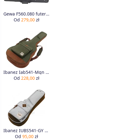
Gewa F560.080 futerał na gitare elektryczną
Od
279,00
zł
Ibanez Iab541-Mgn Pokrowiec Na Gitarę Akustyczną
Od
228,00
zł
Ibanez IUBS541-GY Pokrowiec
Od
95,00
zł