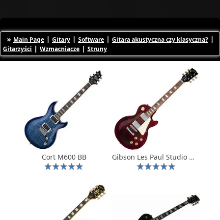
»
|
|
|
|
Main Page
Gitary
Software
Gitara akustyczna czy klasyczna?
|
|
Gitarzyści
Wzmacniacze
Struny
Cort M600 BB
Gibson Les Paul Studio Wine Red