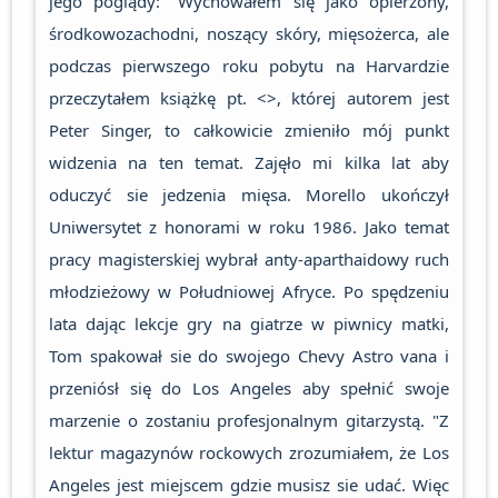
jego poglądy: "Wychowałem się jako opierzony,
środkowozachodni, noszący skóry, mięsożerca, ale
podczas pierwszego roku pobytu na Harvardzie
przeczytałem książkę pt. <
>, której autorem jest
Peter Singer, to całkowicie zmieniło mój punkt
widzenia na ten temat. Zajęło mi kilka lat aby
oduczyć sie jedzenia mięsa. Morello ukończył
Uniwersytet z honorami w roku 1986. Jako temat
pracy magisterskiej wybrał anty-aparthaidowy ruch
młodzieżowy w Południowej Afryce. Po spędzeniu
lata dając lekcje gry na giatrze w piwnicy matki,
Tom spakował sie do swojego Chevy Astro vana i
przeniósł się do Los Angeles aby spełnić swoje
marzenie o zostaniu profesjonalnym gitarzystą. "Z
lektur magazynów rockowych zrozumiałem, że Los
Angeles jest miejscem gdzie musisz sie udać. Więc