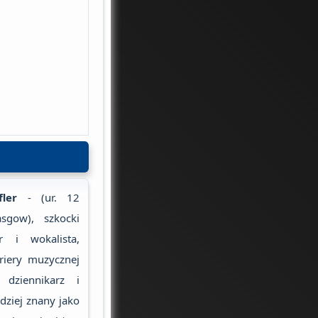
ler
- (ur. 12
sgow), szkocki
r i wokalista,
riery muzycznej
 dziennikarz i
dziej znany jako