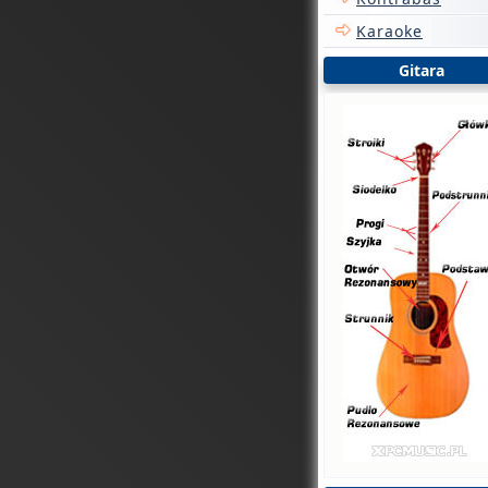
Karaoke
Gitara