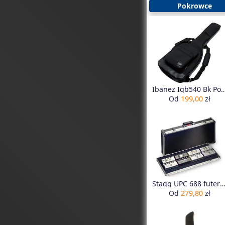
Pokrowce
Ibanez Igb540 Bk Pokrowiec Gitara 
Od
199,00
zł
Stagg UPC 688 futerał na efekty gitarowe, pedalbo
Od
279,80
zł