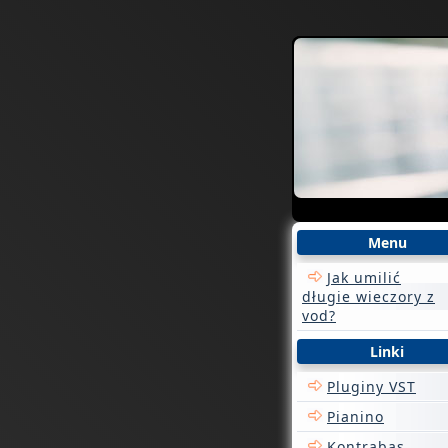
?php include("../menu.htm
Menu
Jak umilić
długie wieczory z
vod?
Linki
Pluginy VST
Pianino
Kontrabas