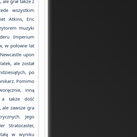
, ale grał także z
zede wszystkim
et Atkins, Eric
ozytorem muzyki
rderu Imperium
w, w połowie lat
o Newcastle upon
atek, ale został
dziesiątych, po
ennikarz. Pomimo
woręcznie, inną
, a także dość
, ale zawsze gra
trycznych. Jego
r Stratocaster,
stałą w wyniku