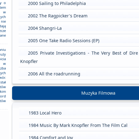
ry o
2000 Sailing to Philadelphia
tem
e w
2002 The Ragpicker's Dream
ych
nie
ają
2004 Shangri-La
zcze
wane
2005 One Take Radio Sessions (EP)
niu
2005 Private Investigations - The Very Best of Dir
łuży
cia
Knopfler
a w
czba
ych
2006 All the roadrunning
wór.
stał
stów
kim
Muzyka Filmowa
ord
stów
1983 Local Hero
1984 Music By Mark Knopfler From The Film Cal
1984 Comfort and Joy