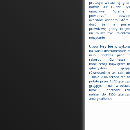
prototyp wirtualnej gita
nazwie Air Guitar. Sys
umożliwia "grani
powietrzu" dowoln
akordów osobom, które 
dość że nie posiad
prawdziwej gitary, to jes
nie muszą być utalento
muzycznie.
Utwór
Hey Joe
w wykona
na wielu instrumentach s
m.in. podczas prób bi
rekordu Guinness
konkurencji największa li
gitarzystów grając
równocześnie ten sam ut
1 maja 2006 rekord ten zo
pobity przez 1572 gitarzy
grających na wrocławs
Rynku. Poprzedni rek
należał do 1555 gitarzy
amerykańskich.