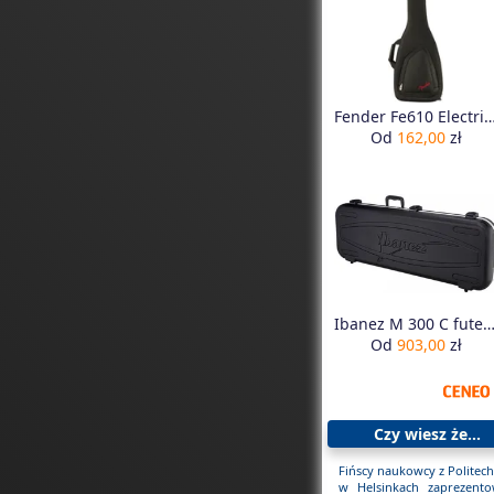
Fender Fe610 Electric Guitar - Pokrowiec Na E
Od
162,00
zł
Ibanez M 300 C futerał na gitarę elektrycz
Od
903,00
zł
Czy wiesz że...
Fińscy naukowcy z Politech
w Helsinkach zaprezento