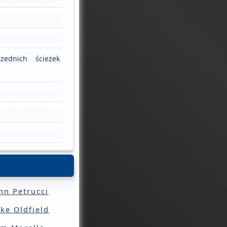
ednich ścieżek
hn Petrucci
ke Oldfield