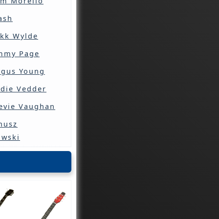
m Morello
ash
kk Wylde
immy Page
ngus Young
die Vedder
evie Vaughan
nusz
awski