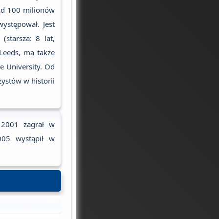
ad 100 milionów
występował. Jest
(starsza: 8 lat,
 Leeds, ma także
 University. Od
zystów w historii
a 2001 zagrał w
005 wystąpił w