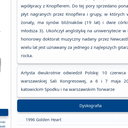
wpółpracy z Knopflerem. Do tej pory sprzedano pon
płyt nagranych przez Knopflera i grupy, w których 
żonaty, ma synów bliźniaków (19 lat) i dwie córki 
lektryka
młodsza 3). Ukończył anglistykę na uniwersytecie w
honorowy doktorat muzyczny nadany przez Newcastle
wielu lat jest uznawany za jednego z najlepszych gitar
rocka.
Artysta dwukrotnie odwiedził Polskę: 10 czerwc
warszawskiej Sali Kongresowej, a 6 i 7 maja 2
ną
katowickim Spodku i na warszawskim Torwarze
Dyskografia
1996 Golden Heart
niki
wali