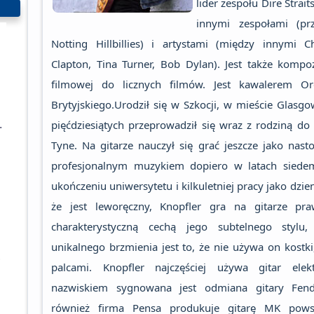
lider zespołu Dire Straits
innymi zespołami (pr
Notting Hillbillies) i artystami (między innymi Ch
Clapton, Tina Turner, Bob Dylan). Jest także komp
filmowej do licznych filmów. Jest kawalerem O
Brytyjskiego.Urodził się w Szkocji, w mieście Glasgo
Elektryczna
pięćdziesiątych przeprowadził się wraz z rodziną d
Tyne. Na gitarze nauczył się grać jeszcze jako nastol
profesjonalnym muzykiem dopiero w latach siedem
ukończeniu uniwersytetu i kilkuletniej pracy jako dzi
że jest leworęczny, Knopfler gra na gitarze pra
charakterystyczną cechą jego subtelnego stylu
unikalnego brzmienia jest to, że nie używa on kostki
ard
palcami. Knopfler najczęściej używa gitar elek
nazwiskiem sygnowana jest odmiana gitary Fende
również firma Pensa produkuje gitarę MK pow