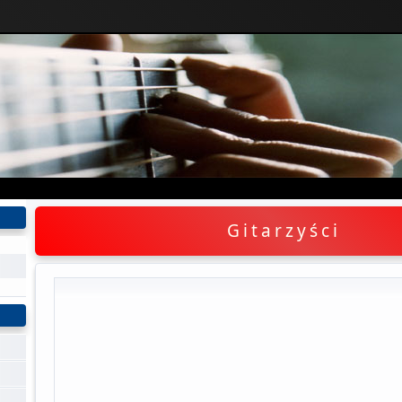
l"); ?>
Gitarzyści