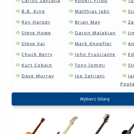
Carlos Santana
Robert Fripp
To
B.B. King
Matthias Jabs
Sl
Roy Harper
Brian May
Za
Steve Howe
Daron Malakian
J
Steve Vai
Mark Knopfler
A
Chuck Berry
John Frusciante
Ed
Kurt Cobain
Tony Iommi
St
Dave Murray
Joe Satriani
Ja
Popł
Wybierz Gitarę