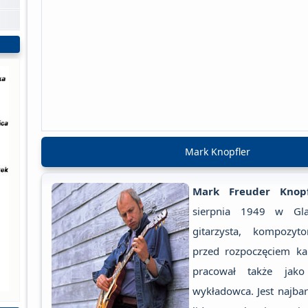
Mark Knopfler
Mark Freuder Knopf
sierpnia 1949 w Gla
gitarzysta, kompozyto
przed rozpoczęciem ka
pracował także jako
wykładowca. Jest najbar